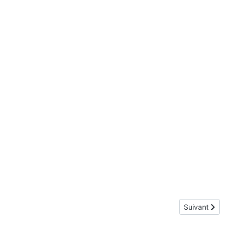
Article suivan
Suivant