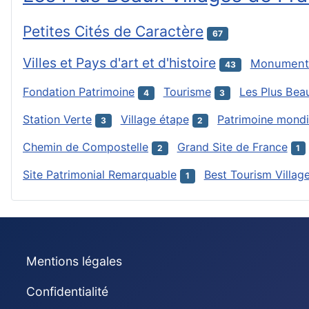
Petites Cités de Caractère
67
Villes et Pays d'art et d'histoire
Monument 
43
Fondation Patrimoine
Tourisme
Les Plus Bea
4
3
Station Verte
Village étape
Patrimoine mondi
3
2
Chemin de Compostelle
Grand Site de France
2
1
Site Patrimonial Remarquable
Best Tourism Villag
1
Mentions légales
Confidentialité