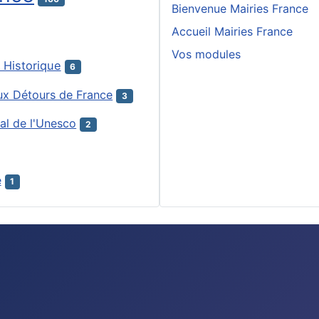
Bienvenue Mairies France
Accueil Mairies France
Vos modules
Historique
6
ux Détours de France
3
al de l'Unesco
2
e
1