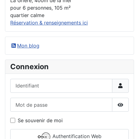
La Grière, 400m de la mer
pour 6 personnes, 105 m²
quartier calme
Réservation & renseignements ici
Mon blog
Connexion
Identifiant
Mot de passe
Affiche
Se souvenir de moi
Authentification Web