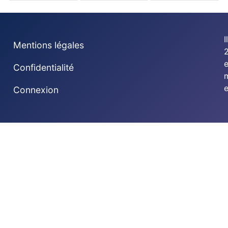
I
Mentions légales
2
Confidentialité
e
Connexion