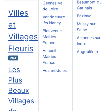
Beaumont du
Gennes Val
Gatinais
de Loire
Villes
Bazinval
Vandoeuvre
et
lès Nancy
Mussy sur
Seine
Bienvenue
Villages
Mairies
Artannes sur
France
Indre
Fleuris
Accueil
Angoulême
Mairies
204
France
Les
Vos modules
Plus
Beaux
Villages