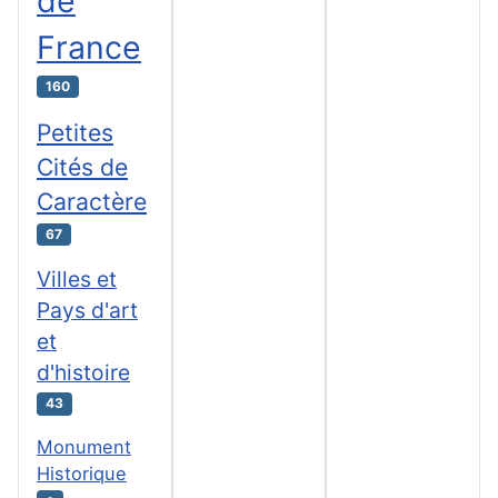
de
France
160
Petites
Cités de
Caractère
67
Villes et
Pays d'art
et
d'histoire
43
Monument
Historique