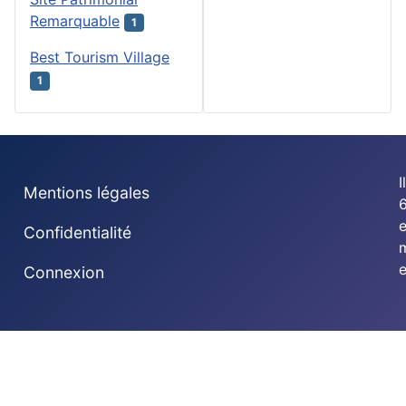
Remarquable
1
Best Tourism Village
1
I
Mentions légales
6
Confidentialité
e
Connexion