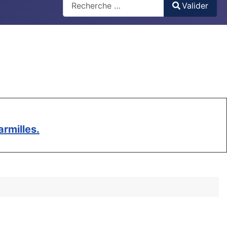
Valider
Type 2 or more characters for results.
rmilles.