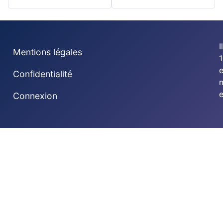
I
Mentions légales
1
Confidentialité
e
Connexion